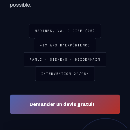
possible.
MARINES, VAL-D'OISE (95)
+17 ANS D'EXPÉRIENCE
FANUC · SIEMENS · HEIDENHAIN
INTERVENTION 24/48H
Demander un devis gratuit →